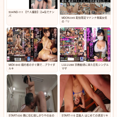
534IND-111 【个人撮影】江●岛でナン
パ
MDON-045 配信限定マドンナ専属女优
の『リ
MIDV-643 婚约者のすぐ隣で…ブライダ
LULU-288 宗教勧诱に来た巨乳シングル
ルキ
マザ
START-030 隣に住む寂しがりやの女の
START-115 芸能人 はじめての诱淫リキ