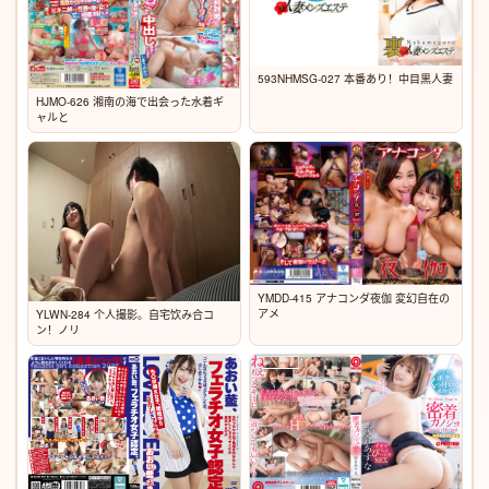
593NHMSG-027 本番あり！中目黒人妻
HJMO-626 湘南の海で出会った水着ギ
ャルと
YMDD-415 アナコンダ夜伽 変幻自在の
アメ
YLWN-284 个人撮影。自宅饮み合コ
ン！ノリ